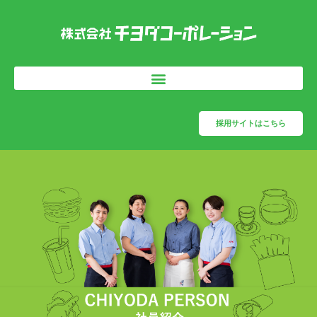
内
容
を
ス
キ
ッ
プ
採用サイトはこちら