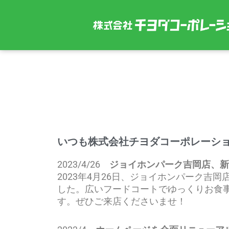
内
容
を
ス
キ
ッ
プ
いつも株式会社チヨダコーポレーシ
2023/4/26
ジョイホンパーク吉岡店、新
2023年4月26日、ジョイホンパーク
した。
広いフードコートでゆっくりお食
す。ぜひご来店くださいませ！