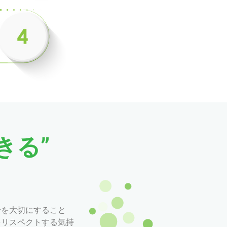
きる”
身を大切にすること
をリスペクトする気持