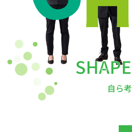
SHAPE
自ら考