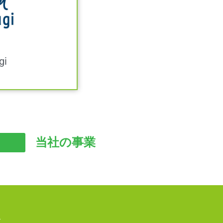
gi
当社の事業
K