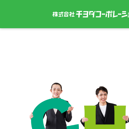
内
容
を
ス
キ
ッ
プ